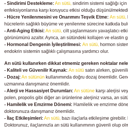
- Sindirimi Destekleme:
Arı sütü,
sindirim sistemi sağlığı için 
enfeksiyonlarına karşı koruyucu etkisi olduğu düşünülmektedi
- Hücre Yenilenmesini ve Onarımını Teşvik Etme:
Arı sütü,
hücrelerin sağlıklı büyüme ve yenilenme sürecine katkıda bulun
- Anti-Aging Etkisi:
Arı sütü,
cilt yaşlanmasını yavaşlatıcı etkile
görünümünü azaltır. Ayrıca, arı sütündeki kollajen ve elastin g
- Hormonal Dengenin İyileştirilmesi:
Arı sütü,
hormon sistem
endokrin sistemin sağlıklı çalışmasına yardımcı olur.
Arı sütü kullanırken dikkat etmemiz gereken noktalar nele
- Kaliteli ve Güvenilir Kaynak:
Arı sütü
satın alırken, güvenil
- Dozaj:
Arı sütünün
kullanımında doğru dozaj önemlidir. Genel
uzmanına danışmanız önemlidir.
- Alerji ve Hassasiyet Durumları:
Arı sütüne
karşı alerjisi v
polen, propolis gibi diğer arı ürünlerine alerjiniz varsa, arı
- Hamilelik ve Emzirme Dönemi:
Hamilelik ve emzirme dön
doktorunuza danışmanız önemlidir.
- İlaç Etkileşimleri:
Arı sütü,
bazı ilaçlarla etkileşime girebili
Doktorunuz, ilaçlarınızla arı sütü kullanımının güvenli olup olm