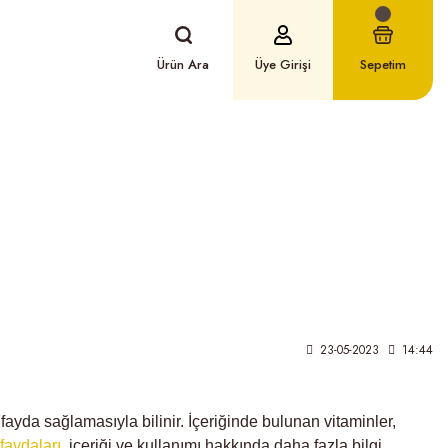
Ürün Ara
Üye Girişi
Sepetim
lerdir?
23-05-2023
14:44
 fayda sağlamasıyla bilinir. İçeriğinde bulunan vitaminler,
faydaları
, içeriği ve kullanımı hakkında daha fazla bilgi