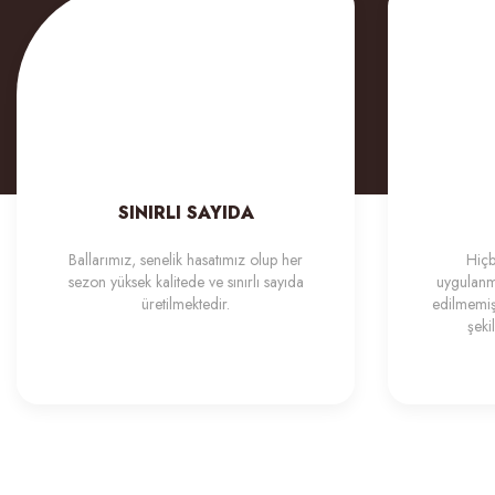
SINIRLI SAYIDA
Ballarımız, senelik hasatımız olup her
Hiçb
sezon yüksek kalitede ve sınırlı sayıda
uygulanma
üretilmektedir.
edilmemiş
şeki