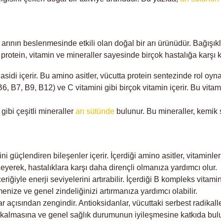
arının beslenmesinde etkili olan doğal bir arı ürünüdür. Bağışıklı
 protein, vitamin ve mineraller sayesinde birçok hastalığa karşı 
asidi içerir. Bu amino asitler, vücutta protein sentezinde rol oyn
, B7, B9, B12) ve C vitamini gibi birçok vitamin içerir. Bu vitami
bi çeşitli mineraller
arı sütünde
bulunur. Bu mineraller, kemik s
ni güçlendiren bileşenler içerir. İçerdiği amino asitler, vitaminle
kleyerek, hastalıklara karşı daha dirençli olmanıza yardımcı olur.
iğiyle enerji seviyelerini artırabilir. İçerdiği B kompleks vitami
nize ve genel zindeliğinizi artırmanıza yardımcı olabilir.
r açısından zengindir. Antioksidanlar, vücuttaki serbest radikal
klı kalmasına ve genel sağlık durumunun iyileşmesine katkıda bulu