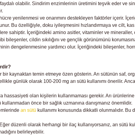
faydalı olabilir. Sindirim enzimlerinin üretimini teşvik eder ve sind
r.
hücre yenilenmesi ve onarımını destekleyen faktörler içerir. İçeri
ur. Bu özelliğiyle, doku iyileşmesini hızlandırmaya ve cilt, kas 
re sahiptir. İçeriğindeki amino asitler, vitaminler ve mineraller, cil
ibi bileşenler, cildin sıkılığını ve gençlik görünümünü korumasın
inin dengelenmesine yardımcı olur. İçeriğindeki bileşenler, ho
rdir?
ir bir kaynaktan temin etmeye özen gösterin. Arı sütünün saf, org
likle günlük olarak 100-200 mg arı sütü kullanımı önerilir. Anca
eya hassasiyeti olan kişilerin kullanmaması gerekir. Arı ürünleri
 sütü kullanmadan önce bir sağlık uzmanına danışmanız önemlidir.
emlerinde
arı sütü
kullanımı konusunda dikkatli olunmalıdır. Bu
r. Eğer düzenli olarak herhangi bir ilaç kullanıyorsanız, arı sü
adığını belirleyebilir.