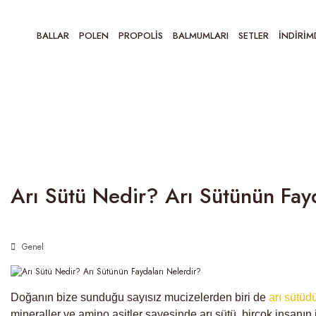
BALLAR
POLEN
PROPOLIS
BALMUMLARI
SETLER
İNDIRIM
Arı Sütü Nedir? Arı Sütünün Fay
Genel
Doğanın bize sunduğu sayısız mucizelerden biri de
arı sütüdü
mineraller ve amino asitler sayesinde arı sütü, birçok insanın