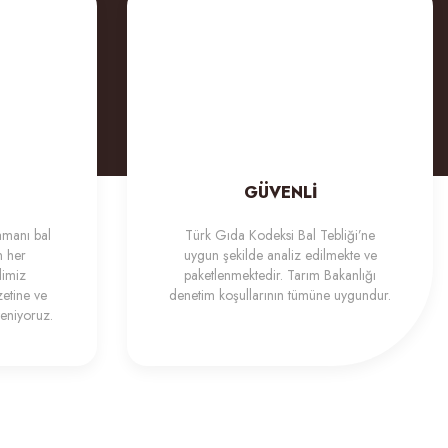
GÜVENLİ
amanı bal
Türk Gıda Kodeksi Bal Tebliği’ne
n her
uygun şekilde analiz edilmekte ve
dimiz
paketlenmektedir. Tarım Bakanlığı
zetine ve
denetim koşullarının tümüne uygundur.
eniyoruz.