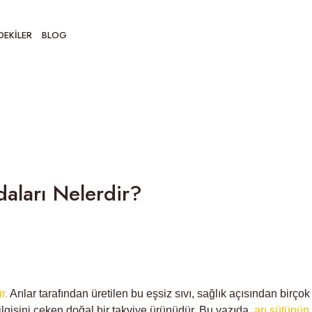
DEKILER
BLOG
Bloglar
Genel
Arı Sütü Nedir? Arı Sütünün Faydaları Ne
daları Nelerdir?
r.
Arılar tarafından üretilen bu eşsiz sıvı, sağlık açısından birçok
 ilgisini çeken doğal bir takviye ürünüdür. Bu yazıda,
arı sütünün 