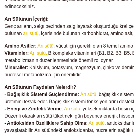
edineceksiniz.
Arı Sütünün İçeriği:
Genç arıların, salgı bezinden salgılayarak oluşturduğu kraliçe 
bulunan
arı sütü,
içerisinde bulunan karbonhidrat, amino asit,
Amino Asitler:
Arı sütü,
vücut için gerekli olan 8 temel amino 
Vitaminler:
Arı sütü,
B kompleks vitaminleri (B1, B2, B3, B5, B6
metabolizmanın düzenlenmesinde önemli rol oynar.
Mineraller:
Kalsiyum, potasyum, magnezyum, çinko ve demir gi
hücresel metabolizma için önemlidir.
Arı Sütünün Faydaları Nelerdir?
- Bağışıklık Sistemi Güçlendirme:
Arı sütü,
bağışıklık sistemi
üretimini teşvik eder. Bağışıklık sistemi fonksiyonlarını deste
- Enerji ve Zindelik Verme:
Arı sütü,
yüksek miktarda besin içer
Düzenli olarak arı sütü tüketmek, gün boyunca enerjik hissetme
- Antioksidan Özelliklere Sahip Olma:
Arı sütü,
antioksidanla
yavaşlatabilir. Arı sütündeki antioksidanlar, hücrelerin sağlı