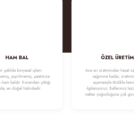
HAM BAL
ÖZEL ÜRETİM
ir şekilde kimyasal işlem
Ana arı üretiminden hasat z
mış, pişirilmemiş, pastörize
sağımına kadar, üretimi
 ham baldır. Kovandan çıktığı
aşamasıyla titizlikle ken
lde, en doğal halindedir.
ilgileniyoruz. Ballarımız lez
nektar yoğunluğuna çok güv