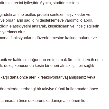
irim sürecini iyileştirir. Ayrıca, sindirim sistemi
ğindeki amino asitler, protein sentezini teşvik eder ve
ve organların sağlığını desteklemeye yardımcı olabilir.
din elastikiyetini artırarak, kırışıklıkların ve ince çizgilerin
a yardımcı olur.
rmonal fonksiyonların düzenlenmesine katkıda bulunur ve
anik ve kaliteli olduğundan emin olmak üreticileri tercih edin.
k, dozaj konusunda kesin bir öneri almak için bir sağlık
ne karşı daha önce alerjik reaksiyonlar yaşamışsanız veya
 dönemlerde, herhangi bir takviye ürünü kullanmadan önce
tü kullanmadan önce doktorunuza danışmanız önemlidir.