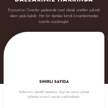
Erzurum’un Övenler yaylasında özel olarak üretilen yüksek
rakım yayla balıdır. Her bir damlası kendi
kovanlarımızdan
özenle süzülmüştür.
120,00 TL
108,00 TL
Sarma Balmumu 10cm İnce
SINIRLI SAYIDA
Ballarımız, senelik hasatımız olup her sezon yüksek
kalitede ve sınırlı sayıda üretilmektedir.