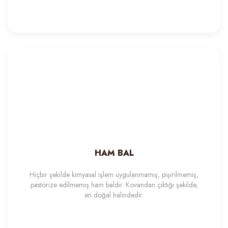
50,00 TL
HAM BAL
Sarma Balmumu Şamdan Boy
Hiçbir şekilde kimyasal işlem uygulanmamış, pişirilmemiş,
%10
pastörize edilmemiş ham baldır. Kovandan çıktığı şekilde,
en doğal halindedir.