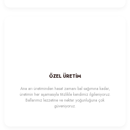
150,00 TL
135,00 TL
ÖZEL ÜRETİM
Ana arı üretiminden hasat zamanı bal sağımına kadar,
üretimin her aşamasıyla titizlikle kendimiz ilgileniyoruz.
Balmumu Levha
Ballarımız lezzetine ve nektar yoğunluğuna çok
güveniyoruz.
Yeni