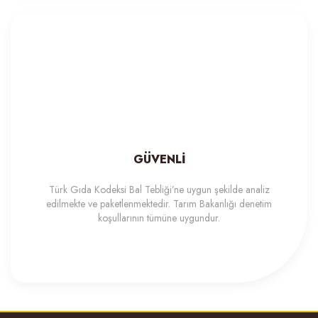
500,00 TL
GÜVENLİ
Türk Gıda Kodeksi Bal Tebliği’ne uygun şekilde analiz
edilmekte ve paketlenmektedir. Tarım Bakanlığı denetim
koşullarının tümüne uygundur.