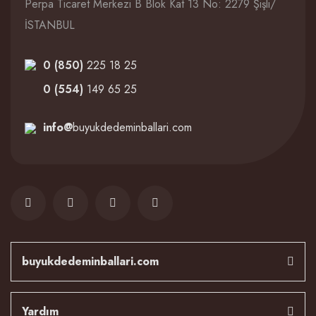
Perpa Ticaret Merkezi B Blok Kat 13 No: 2279 Şişli/
İSTANBUL
0 (850)
225 18 25
0 (554)
149 65 25
info@
buyukdedeminballari.com
buyukdedeminballari.com
Yardım